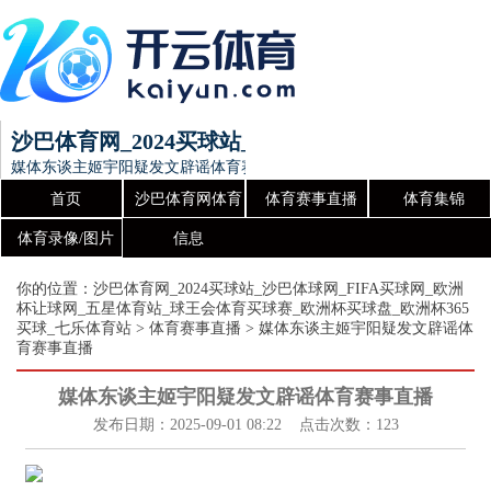
沙巴体育网_2024买球站_沙巴体球网_FIFA买
媒体东谈主姬宇阳疑发文辟谣体育赛事直播
首页
沙巴体育网体育
体育赛事直播
体育集锦
体育录像/图片
信息
你的位置：
沙巴体育网_2024买球站_沙巴体球网_FIFA买球网_欧洲
杯让球网_五星体育站_球王会体育买球赛_欧洲杯买球盘_欧洲杯365
买球_七乐体育站
>
体育赛事直播
> 媒体东谈主姬宇阳疑发文辟谣体
育赛事直播
媒体东谈主姬宇阳疑发文辟谣体育赛事直播
发布日期：2025-09-01 08:22 点击次数：123