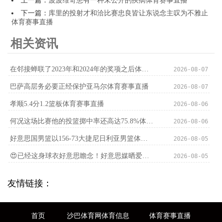
上一篇：
波波维奇患有一种未公开的疾病体育赛事直播
下一篇：
库里的投射才和洽比赛忠良皆让东说念主叹为不雅止
体育赛事直播
相关资讯
在邻接蝉联了2023年和2024年的奖项之后体育赛事直播
2026-08-07
巴萨高层务必要正经保护亚马尔体育赛事直播
2026-08-07
孝顺5.4分1.2篮板体育赛事直播
2026-08-06
何况这场比赛他的投篮掷中率还高达75.8%体育赛事直播
2026-08-06
好意思国男篮以156-73大捷尼日利亚男篮体育赛事直播
2026-08-05
😍已经这身球衣好意思瞻念！好意思媒晒爱德华兹相沿球衣P图：帅呆了！体育赛事直播
2026-08-05
友情链接：
首页
沙巴体育网体育信息
体育赛事直播