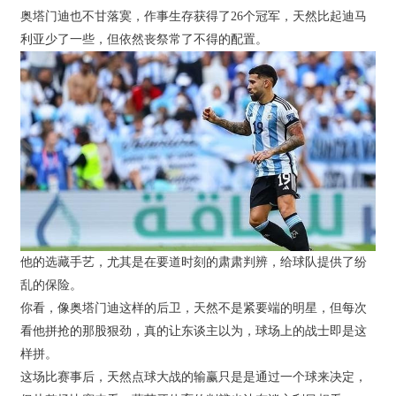
奥塔门迪也不甘落寞，作事生存获得了26个冠军，天然比起迪马
利亚少了一些，但依然丧祭常了不得的配置。
他的选藏手艺，尤其是在要道时刻的肃肃判辨，给球队提供了纷
乱的保险。
你看，像奥塔门迪这样的后卫，天然不是紧要端的明星，但每次
看他拼抢的那股狠劲，真的让东谈主以为，球场上的战士即是这
样拼。
这场比赛事后，天然点球大战的输赢只是是通过一个球来决定，