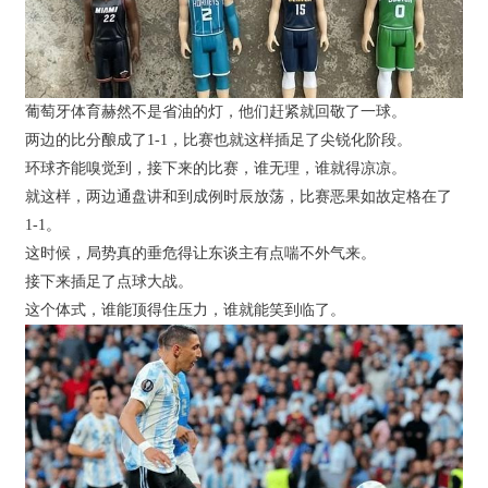
葡萄牙体育赫然不是省油的灯，他们赶紧就回敬了一球。
两边的比分酿成了1-1，比赛也就这样插足了尖锐化阶段。
环球齐能嗅觉到，接下来的比赛，谁无理，谁就得凉凉。
就这样，两边通盘讲和到成例时辰放荡，比赛恶果如故定格在了
1-1。
这时候，局势真的垂危得让东谈主有点喘不外气来。
接下来插足了点球大战。
这个体式，谁能顶得住压力，谁就能笑到临了。