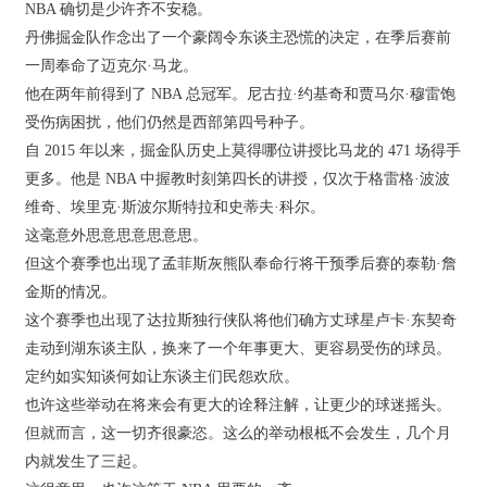
NBA 确切是少许齐不安稳。
丹佛掘金队作念出了一个豪阔令东谈主恐慌的决定，在季后赛前
一周奉命了迈克尔·马龙。
他在两年前得到了 NBA 总冠军。尼古拉·约基奇和贾马尔·穆雷饱
受伤病困扰，他们仍然是西部第四号种子。
自 2015 年以来，掘金队历史上莫得哪位讲授比马龙的 471 场得手
更多。他是 NBA 中握教时刻第四长的讲授，仅次于格雷格·波波
维奇、埃里克·斯波尔斯特拉和史蒂夫·科尔。
这毫意外思意思意思意思。
但这个赛季也出现了孟菲斯灰熊队奉命行将干预季后赛的泰勒·詹
金斯的情况。
这个赛季也出现了达拉斯独行侠队将他们确方丈球星卢卡·东契奇
走动到湖东谈主队，换来了一个年事更大、更容易受伤的球员。
定约如实知谈何如让东谈主们民怨欢欣。
也许这些举动在将来会有更大的诠释注解，让更少的球迷摇头。
但就而言，这一切齐很豪恣。这么的举动根柢不会发生，几个月
内就发生了三起。