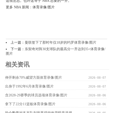
这很意思。也许这等于 NBA 思要的一齐。
更多 NBA 新闻：体育录像/图片
上一篇：
曼联签下了那时年仅18岁的约罗体育录像/图片
下一篇：
东契奇对阵30支球队的最高分一齐达到35+体育录像/
图片
相关资讯
伸开剩余70%威望方面体育录像/图片
2026-08-07
出身于1992年6月体育录像/图片
2026-08-07
含2028-29赛季的球员选项体育录像/图片
2026-08-06
拿下了22分11篮板体育录像/图片
2026-08-06
协会酌量对各支队列所赢得的收货暗意选择体育录像/图片