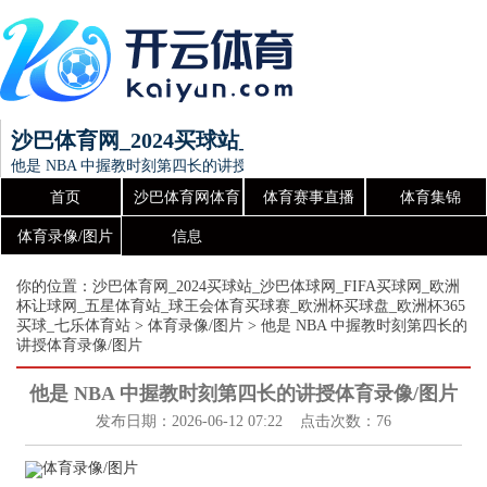
沙巴体育网_2024买球站_沙巴体球网_FIFA买
他是 NBA 中握教时刻第四长的讲授体育录像/图片
首页
沙巴体育网体育
体育赛事直播
体育集锦
体育录像/图片
信息
你的位置：
沙巴体育网_2024买球站_沙巴体球网_FIFA买球网_欧洲
杯让球网_五星体育站_球王会体育买球赛_欧洲杯买球盘_欧洲杯365
买球_七乐体育站
>
体育录像/图片
> 他是 NBA 中握教时刻第四长的
讲授体育录像/图片
他是 NBA 中握教时刻第四长的讲授体育录像/图片
发布日期：2026-06-12 07:22 点击次数：76
体育录像/图片