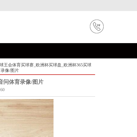
_球王会体育买球赛_欧洲杯买球盘_欧洲杯365买球
录像/图片
音问体育录像/图片
60