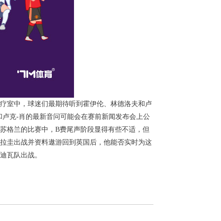
室中，球迷们最期待听到霍伊伦、林德洛夫和卢
和卢克-肖的最新音问可能会在赛前新闻发布会上公
苏格兰的比赛中，B费尾声阶段显得有些不适，但
拉圭出战并资料遨游回到英国后，他能否实时为这
迪瓦队出战。