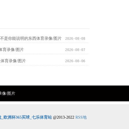
化不是你能说明的东西体育录像/图片
2026-08-08
月体育录像/图片
2026-08-07
板体育录像/图片
2026-08-06
录像/图片
_欧洲杯365买球_七乐体育站
@2013-2022
RSS地