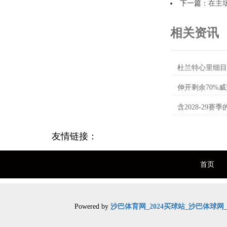
下一篇：
在主
相关资讯
杜兰特心里细目
伸开剩余70%
含2028-29
友情链接：
首页
Powered by
沙巴体育网_2024买球站_沙巴体球网